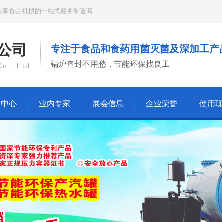
从事食品机械的一站式服务制造商
公司
专注于食品和食药用菌灭菌及深加工产
锅炉查封不用愁，节能环保找良工
o., Ltd
闻中心
业内专家
展会信息
企业荣誉
使用