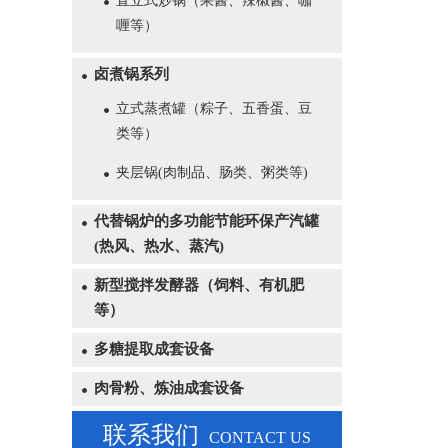
直立式炒锅（果酱、辣椒酱、咖
喱等）
卤煮锅系列
立式蒸煮罐（粽子、五香蛋、豆
类等）
夹层锅(肉制品、肠类、粥类等)
代替锅炉的多功能节能环保产汽罐
(热风、热水、蒸汽)
新型搅拌发酵器（饲料、有机肥
等）
多糖提取成套设备
肉骨粉、炼油成套设备
联系我们
CONTACT US